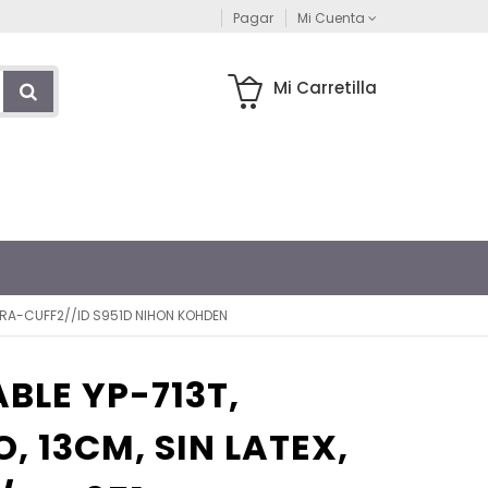
Pagar
Mi Cuenta
Mi Carretilla
WARA-CUFF2//ID S951D NIHON KOHDEN
BLE YP-713T,
, 13CM, SIN LATEX,