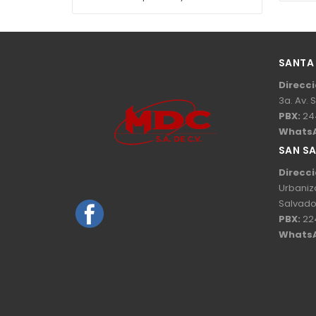
SANTA
Direcci
3a. Av. 
PBX:
24
Whats
SAN S
Direcci
Urbaniz
Salvado
PBX:
22
Whats