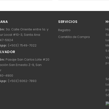
 ANA
SERVICIOS
H
ón:
3a. Calle Oriente entre 1a. y
Ho
Registro
Sur Local #10-3, Santa Ana
Sa
Carretilla de Compra
47-5924
Lu
App:
(+503) 7549-7022
Ma
5:
ALVADOR
Vi
ón:
Pasaje San Carlos Lote #20
p.
ación San Ernesto Z-9, San
r
40-4900
Sa
App:
(+503) 6062-7893
Lu
p.
Sá