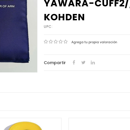
YAWARA-CUFF2//
KOHDEN
UPC:
Agrega tu propia valoración
Compartir