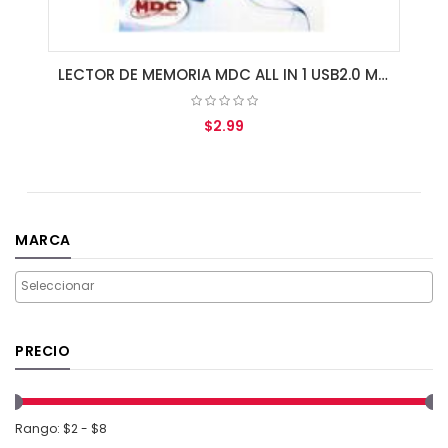
LECTOR DE MEMORIA MDC ALL IN 1 USB2.0 MDC-502 MOD. KT-0034
$2.99
AGREGAR AL CARRITO
MARCA
PRECIO
Rango: $2 - $8