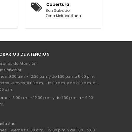
Cobertura
San Salvador
Zona Metropolitana
ORARIOS DE ATENCIÓN
rarios de Atención
n Salvador:
nes: 9.00 a.m. - 12:30 p.m. y de 1:30 p.m. a 5:00 p.m.
rtes-Jueves: 8:00 a.m. - 12:30 p.m. y de 1:30 p.m. a -
00 p.m.
ernes: 8:00 a.m. - 12:30 p.m. y de 1:30 p.m. a - 4:00
m.
nta Ana:
nes - Viernes: 8:00 a.m. - 12:00 p.m. y de 1:00 - 5:00