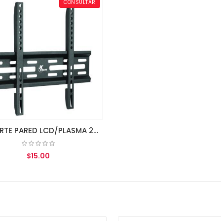
CONSULTAR
SOPORTE PARED LCD/PLASMA 23-42" 77lb/35kg XTA-500 XTECH
$15.00
AGREGAR AL CARRITO