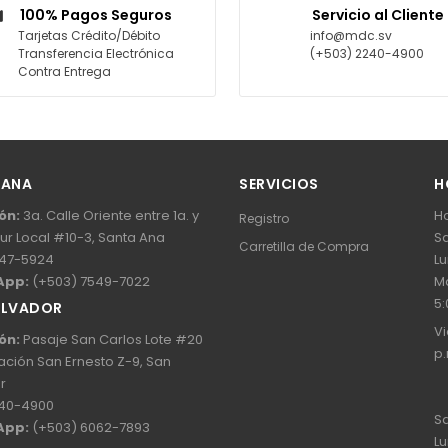
100% Pagos Seguros
Servicio al Cliente
Tarjetas Crédito/Débito
info@mdc.sv
Transferencia Electrónica
(+503) 2240-4900
Contra Entrega
 ANA
SERVICIOS
H
ón:
3a. Calle Oriente entre 1a. y
Ho
Registro
Sur Local #10-3, Santa Ana
Sa
Carretilla de Compra
47-5924
Lu
App:
(+503) 7549-7022
Ma
5:
ALVADOR
Vi
ón:
Pasaje San Carlos Lote #20
p.
ación San Ernesto Z-9, San
r
40-4900
Sa
App:
(+503) 6062-7893
Lu