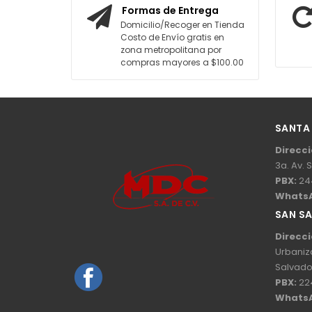
Formas de Entrega
Domicilio/Recoger en Tienda
Costo de Envío gratis en
zona metropolitana por
compras mayores a $100.00
SANTA
Direcci
3a. Av. 
PBX:
24
Whats
SAN S
Direcci
Urbaniz
Salvado
PBX:
22
Whats