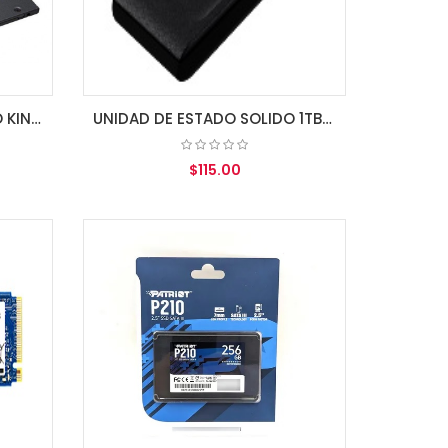
UNIDAD DE ESTADO SOLIDO KINGSTON 960GB A400 SATA3 2.5 SSD 7MM HEIGHT
UNIDAD DE ESTADO SOLIDO 1TB KINGSTON EXTERNO USB XS1000
$115.00
AGREGAR AL CARRITO