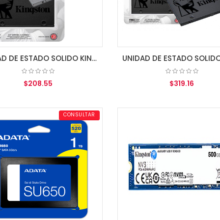
UNIDAD DE ESTADO SOLIDO KINGSTON 480GB A400 SATA3 2.5 SSD 7MM HEIGHT
$208.55
$319.16
AGREGAR AL CARRITO
AGREGAR AL CARRITO
CONSULTAR