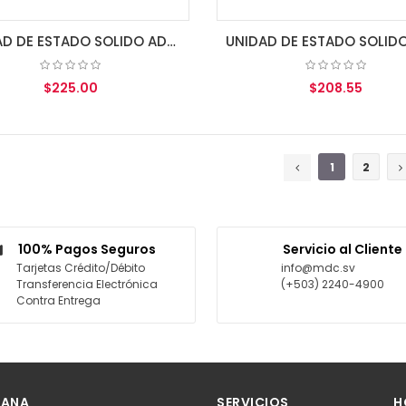
UNIDAD DE ESTADO SOLIDO ADATA 1TB SU650
$225.00
$208.55
AGREGAR AL CARRITO
AGREGAR AL CARRITO
1
2
100% Pagos Seguros
Servicio al Cliente
Tarjetas Crédito/Débito
info@mdc.sv
Transferencia Electrónica
(+503) 2240-4900
Contra Entrega
 ANA
SERVICIOS
H