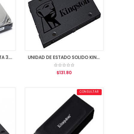
DISCO DURO DE 250GB SATA 3.5" REFURBISH
UNIDAD DE ESTADO SOLIDO KINGSTON 240GB A400 SATA3 2.5 SSD 7MM HEIGHT
$131.80
AGREGAR AL CARRITO
CONSULTAR