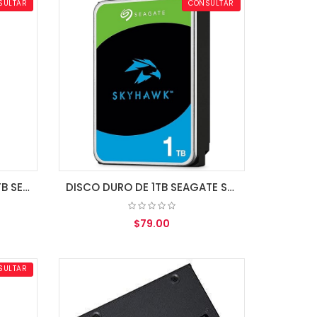
SULTAR
CONSULTAR
DISCO DURO USB EXT. DE 1TB SEAGATE STGX1000400
DISCO DURO DE 1TB SEAGATE SKYHAWK 3.5
$79.00
AGREGAR AL CARRITO
SULTAR