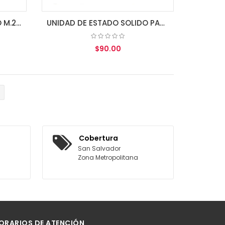
UNIDAD DE ESTADO SOLIDO M.2. KINGSTON NV3 PCIe 4.0 500GB NVMe 2280
UNIDAD DE ESTADO SOLIDO PATRIOT P210 256GB SATA III 2.5"
$90.00
AGREGAR AL CARRITO
Cobertura
San Salvador
Zona Metropolitana
ORARIOS DE ATENCIÓN