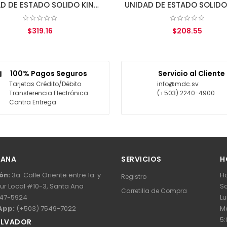
UNIDAD DE ESTADO SOLIDO KINGSTON 960GB A400 SATA3 2.5 SSD 7MM HEIGHT
UNIDAD DE ESTADO SOLIDO M.2. KINGSTON NV3 PCIe 4.0 500GB NVMe 2280
$208.55
AGREGAR AL CARRITO
AG
100% Pagos Seguros
Servicio al Cliente
Tarjetas Crédito/Débito
info@mdc.sv
Transferencia Electrónica
(+503) 2240-4900
Contra Entrega
 ANA
SERVICIOS
H
ón:
3a. Calle Oriente entre 1a. y
Ho
Registro
Sur Local #10-3, Santa Ana
Sa
Carretilla de Compra
47-5924
Lu
App:
(+503) 7549-7022
Ma
5:
ALVADOR