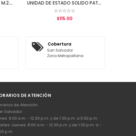
UNIDAD DE ESTADO SOLIDO PATRIOT P210 512GB SATA III 2.5"
$115.00
REGAR AL CARRITO
Cobertura
San Salvador
Zona Metropolitana
ORARIOS DE ATENCIÓN
rarios de Atención
n Salvador:
nes: 9.00 a.m. - 12:30 p.m. y de 1:30 p.m. a 5:00 p.m.
rtes-Jueves: 8:00 a.m. - 12:30 p.m. y de 1:30 p.m. a -
00 p.m.