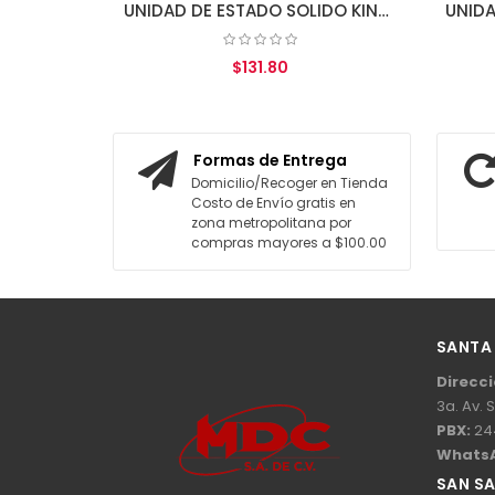
UNIDAD DE ESTADO SOLIDO KINGSTON 240GB A400 SATA3 2.5 SSD 7MM HEIGHT
$131.80
$319.16
AGREGAR AL CARRITO
AGREGAR AL CARRITO
Formas de Entrega
Domicilio/Recoger en Tienda
Costo de Envío gratis en
zona metropolitana por
compras mayores a $100.00
SANTA
Direcci
3a. Av. 
PBX:
24
Whats
SAN S