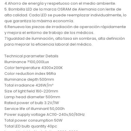
4.Ahorro de energía y respetuoso con el medio ambiente.
5. Bombilla LED de la marca OSRAM de Alemania con lente de
alta calidad. Cada LED se puede reemplazar individualmente, lo
que garantiza la máxima economía.
6.Renueva las piezas de irradiación de operación rápidamente
y mejora el entorno de trabajo de los médicos.
7.Igualdad de iluminación, alta tasa sin sombras, alta definición
para mejorar la eficiencia laboral del médico.
Technical parameter Details
Illuminance ?100,000Lux
Color temperature 4300±200K
Color reduction index 96Ra
Illuminance depth 500mm
Total irradiance 426W/m²
Size of light field 160~220mm
Lamp head diameter 500mm
Rated power of bulb 3.2V/1W
Service life of illuminant 50,000h
Power supply voltage AC110-240v,50/60Hz
Total power consumption 50W
Total LED bulb quantity 40pc