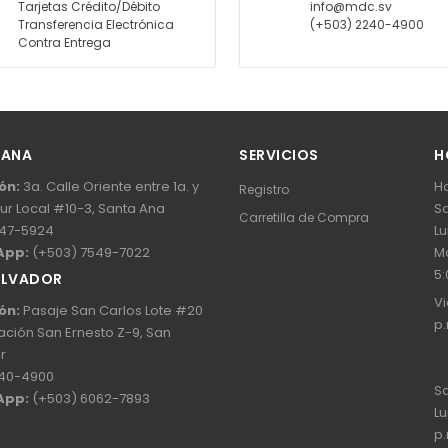
Tarjetas Crédito/Débito
info@mdc.sv
Transferencia Electrónica
(+503) 2240-4900
Contra Entrega
 ANA
SERVICIOS
H
ón:
3a. Calle Oriente entre 1a. y
Ho
Registro
Sur Local #10-3, Santa Ana
Sa
Carretilla de Compra
47-5924
Lu
App:
(+503) 7549-7022
Ma
5:
ALVADOR
Vi
ón:
Pasaje San Carlos Lote #20
p.
ación San Ernesto Z-9, San
r
40-4900
Sa
App:
(+503) 6062-7893
Lu
p.