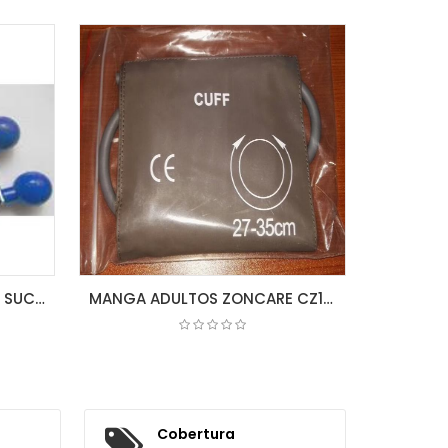
CARRO DE CURACIONES ACERO INOXIDABLE MK-S Largo: 69.5 Ancho: 47 Alto: 88 cm
COTIZAR
MANGA ADULTOS ZONCARE CZ12 27-35CM CUFF
Cobertura