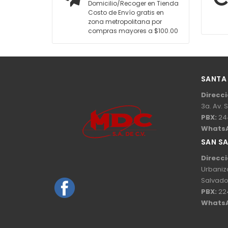
Domicilio/Recoger en Tienda
Costo de Envío gratis en
zona metropolitana por
compras mayores a $100.00
SANTA
Direcci
3a. Av. 
PBX:
24
Whats
SAN S
Direcci
Urbaniz
Salvado
PBX:
22
Whats