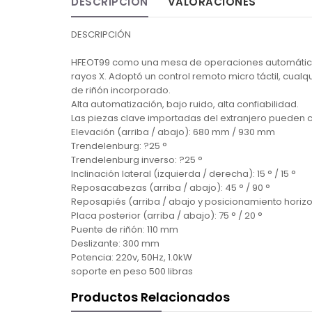
DESCRIPCIÓN
VALORACIONES
DESCRIPCIÓN
HFEOT99 como una mesa de operaciones automática a
rayos X. Adoptó un control remoto micro táctil, cualq
de riñón incorporado.
Alta automatización, bajo ruido, alta confiabilidad.
Las piezas clave importadas del extranjero pueden c
Elevación (arriba / abajo): 680 mm / 930 mm
Trendelenburg: ?25 °
Trendelenburg inverso: ?25 °
Inclinación lateral (izquierda / derecha): 15 ° / 15 °
Reposacabezas (arriba / abajo): 45 ° / 90 °
Reposapiés (arriba / abajo y posicionamiento horizont
Placa posterior (arriba / abajo): 75 ° / 20 °
Puente de riñón: 110 mm
Deslizante: 300 mm
Potencia: 220v, 50Hz, 1.0kW
soporte en peso 500 libras
Productos Relacionados