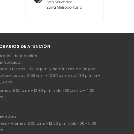
San Salvador
Zona Metropolitana
ORARIOS DE ATENCIÓN
rarios de Atención
n Salvador:
nes: 9.00 a.m. - 12:30 p.m. y de 1:30 p.m. a 5:00 p.m.
rtes-Jueves: 8:00 a.m. - 12:30 p.m. y de 1:30 p.m. a -
00 p.m.
ernes: 8:00 a.m. - 12:30 p.m. y de 1:30 p.m. a - 4:00
m.
nta Ana:
nes - Viernes: 8:00 a.m. - 12:00 p.m. y de 1:00 - 5:00
m.