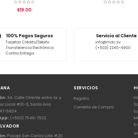
COTIZAR
C
100% Pagos Seguros
Servicio al Cliente
Tarjetas Crédito/Débito
info@mdc.sv
Transferencia Electrónica
(+503) 2240-4900
Contra Entrega
 ANA
SERVICIOS
H
ón:
3a. Calle Oriente entre 1a. y
Ho
Registro
Sur Local #10-3, Santa Ana
Sa
Carretilla de Compra
47-5924
Lu
App:
(+503) 7549-7022
Ma
5:
ALVADOR
Vi
ón:
Pasaje San Carlos Lote #20