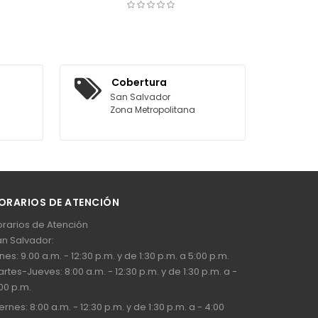
OTIZAR
Cobertura
San Salvador
Zona Metropolitana
ORARIOS DE ATENCIÓN
rarios de Atención
n Salvador:
nes: 9.00 a.m. - 12:30 p.m. y de 1:30 p.m. a 5:00 p.m.
rtes-Jueves: 8:00 a.m. - 12:30 p.m. y de 1:30 p.m. a -
00 p.m.
ernes: 8:00 a.m. - 12:30 p.m. y de 1:30 p.m. a - 4:00