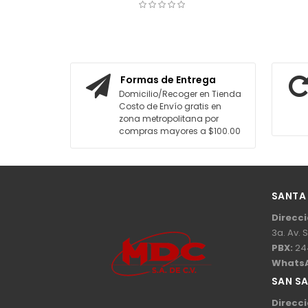
$19.00
COTIZAR
AGREGAR AL CARRITO
Formas de Entrega
Domicilio/Recoger en Tienda
Costo de Envío gratis en
zona metropolitana por
compras mayores a $100.00
SANTA
Direcci
3a. Av. 
PBX:
24
Whats
SAN S
Direcci