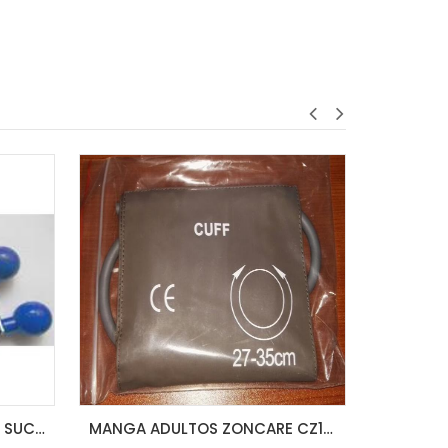
CARRO DE CURACIONES ACERO INOXIDABLE MK-S Largo: 69.5 Ancho: 47 Alto: 88 cm
COTIZAR
MANGA ADULTOS ZONCARE CZ12 27-35CM CUFF