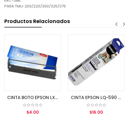
ERC-38B
PARA TMU-200/220/300/325/375
Productos Relacionados
CINTA BOTO EPSON LX-350 SO15631
CINTA EPSON LQ-590 SO15337
$4.00
$16.00