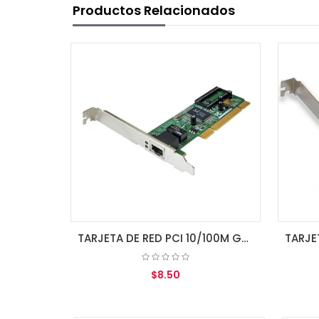
Productos Relacionados
TARJETA DE RED PCI 10/100M GENERICA RTL8139D
TARJETA PCI SONIDO 5.1CH 6CH GENERICA CMI8738
$16.00
CARRITO
AGREGAR AL CARRITO