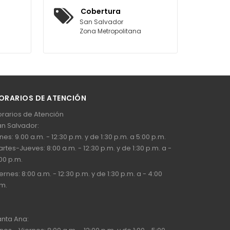
Cobertura
San Salvador
Zona Metropolitana
ORARIOS DE ATENCIÓN
rarios de Atención
n Salvador:
nes: 9.00 a.m. - 12:30 p.m. y de 1:30 p.m. a 5:00 p.m.
rtes-Jueves: 8:00 a.m. - 12:30 p.m. y de 1:30 p.m. a -
00 p.m.
ernes: 8:00 a.m. - 12:30 p.m. y de 1:30 p.m. a - 4:00
m.
nta Ana: