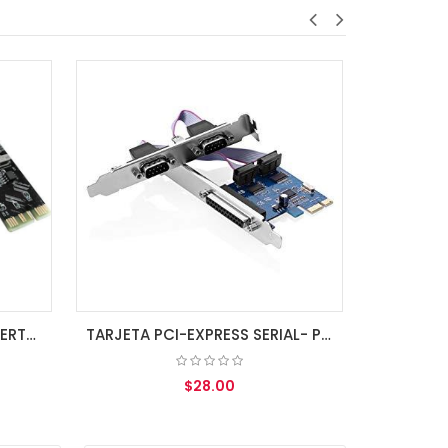
TARJETA PCI-EXPRESS SERIAL- PARALELA LOW PROFILE WCH382
TARJETA DE RED PCI-E 10/100/1000 GENERICA LOW PROFILE
$16.00
RITO
AGREGAR AL CARRITO