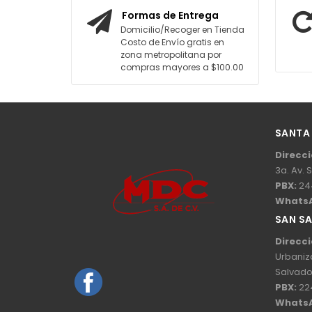
Formas de Entrega
Domicilio/Recoger en Tienda
Costo de Envío gratis en
zona metropolitana por
compras mayores a $100.00
SANTA
Direcci
3a. Av. 
PBX:
24
Whats
SAN S
Direcci
Urbaniz
Salvado
PBX:
22
Whats