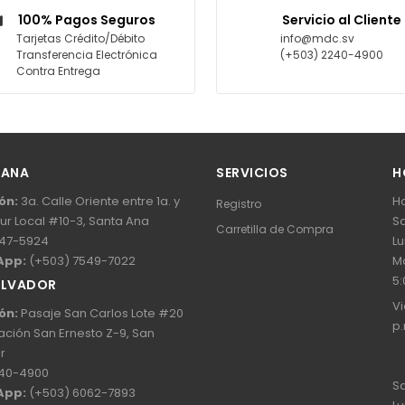
100% Pagos Seguros
Servicio al Cliente
Tarjetas Crédito/Débito
info@mdc.sv
Transferencia Electrónica
(+503) 2240-4900
Contra Entrega
 ANA
SERVICIOS
H
ón:
3a. Calle Oriente entre 1a. y
Ho
Registro
Sur Local #10-3, Santa Ana
Sa
Carretilla de Compra
47-5924
Lu
App:
(+503) 7549-7022
Ma
5:
ALVADOR
Vi
ón:
Pasaje San Carlos Lote #20
p.
ación San Ernesto Z-9, San
r
40-4900
Sa
App:
(+503) 6062-7893