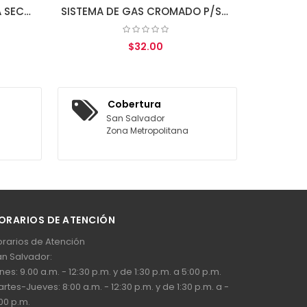
SISTEMA DE GAS CROMADO P/SILLA 260MM
$32.00
REGAR AL CARRITO
Cobertura
San Salvador
Zona Metropolitana
ORARIOS DE ATENCIÓN
rarios de Atención
n Salvador:
nes: 9.00 a.m. - 12:30 p.m. y de 1:30 p.m. a 5:00 p.m.
rtes-Jueves: 8:00 a.m. - 12:30 p.m. y de 1:30 p.m. a -
00 p.m.