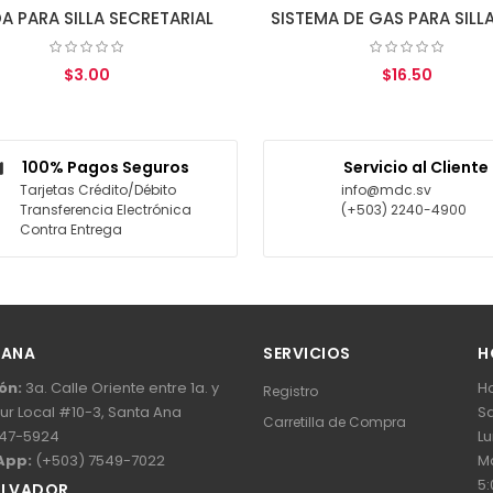
RIAL
SISTEMA DE GAS PARA SILLA SECRETARIAL 140MM
$16.50
AGREGAR AL CARRITO
AG
100% Pagos Seguros
Servicio al Cliente
Tarjetas Crédito/Débito
info@mdc.sv
Transferencia Electrónica
(+503) 2240-4900
Contra Entrega
 ANA
SERVICIOS
H
ón:
3a. Calle Oriente entre 1a. y
Ho
Registro
Sur Local #10-3, Santa Ana
Sa
Carretilla de Compra
47-5924
Lu
App:
(+503) 7549-7022
Ma
5:
ALVADOR