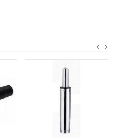
SILLA DE ESPERA TELA NEGRA MOD.VC-301 SIN
$39.00
AGREGAR AL CARRITO