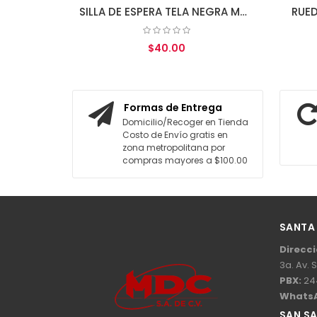
SILLA DE ESPERA TELA NEGRA MOD.VC-301R CON BRAZOS
RUEDA PARA SILLA SECRETA
$40.00
$3.00
AGREGAR AL CARRITO
AGREGAR AL CARRITO
Formas de Entrega
Domicilio/Recoger en Tienda
Costo de Envío gratis en
zona metropolitana por
compras mayores a $100.00
SANTA
Direcci
3a. Av. 
PBX:
24
Whats
SAN S