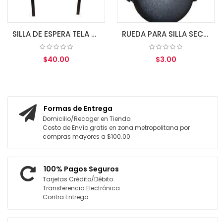
SILLA DE ESPERA TELA NEGRA MOD.VC-301R CON BRAZOS
RUEDA PARA SILLA SECRETARIAL
$40.00
$3.00
AR AL CARRITO
AGREGAR AL CARRITO
Formas de Entrega
Domicilio/Recoger en Tienda
Costo de Envío gratis en zona metropolitana por
compras mayores a $100.00
100% Pagos Seguros
Tarjetas Crédito/Débito
Transferencia Electrónica
Contra Entrega