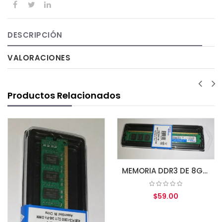
DESCRIPCIÓN
VALORACIONES
Productos Relacionados
MEMORIA DDR3 DE 8GB 1600MHZ PC3-12800 CL11 (GM16N11/8) 240-PIN GOLDEN MEMORY (GM16N11/8G)
AGR
$59.00