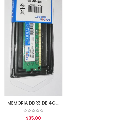
AGREGAR AL CARRITO
MEMORIA DDR3 DE 4GB 1600MHZ PC3-12800 CL11 (GM16N11/4) 240-PIN GOLDEN MEMORY
$35.00