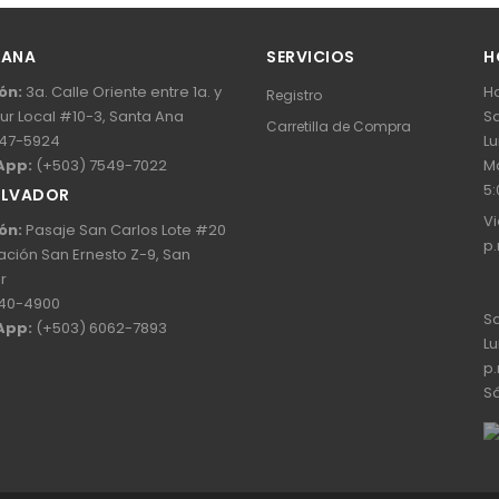
 ANA
SERVICIOS
H
ón:
3a. Calle Oriente entre 1a. y
Ho
Registro
Sur Local #10-3, Santa Ana
Sa
Carretilla de Compra
47-5924
Lu
App:
(+503) 7549-7022
Ma
5:
ALVADOR
Vi
ón:
Pasaje San Carlos Lote #20
p.
ación San Ernesto Z-9, San
r
40-4900
Sa
App:
(+503) 6062-7893
Lu
p.
Sá