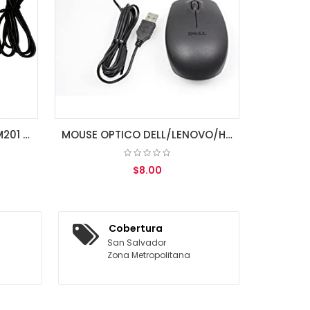
A
MOUSE OPTICO USB MDC-M201 NEGRO/ BOLSA
MOUSE OPTICO DELL/LENOVO/HP EN BOLSA
$8.00
AGREGAR AL CARRITO
Cobertura
San Salvador
Zona Metropolitana