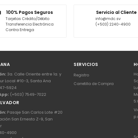
AGREGAR AL CARRITO
AGREGAR AL CA
100% Pagos Seguros
Servicio al Cliente
Tarjetas Crédito/Débito
info@mdc.sv
Transferencia Electrónica
(+503) 2240-4900
Contra Entrega
 ANA
SERVICIOS
H
ón:
3a. Calle Oriente entre 1a. y
Ho
Registro
Sur Local #10-3, Santa Ana
Sa
Carretilla de Compra
47-5924
Lu
App:
(+503) 7549-7022
Ma
5:
ALVADOR
Vi
ón:
Pasaje San Carlos Lote #20
p.
ación San Ernesto Z-9, San
r
40-4900
Sa