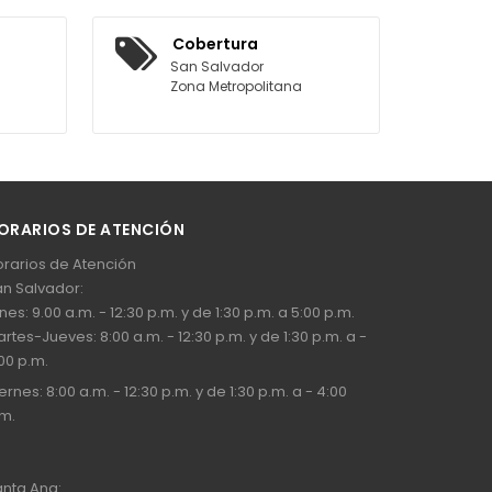
RRITO
Cobertura
San Salvador
Zona Metropolitana
ORARIOS DE ATENCIÓN
rarios de Atención
n Salvador:
nes: 9.00 a.m. - 12:30 p.m. y de 1:30 p.m. a 5:00 p.m.
rtes-Jueves: 8:00 a.m. - 12:30 p.m. y de 1:30 p.m. a -
00 p.m.
ernes: 8:00 a.m. - 12:30 p.m. y de 1:30 p.m. a - 4:00
m.
nta Ana: