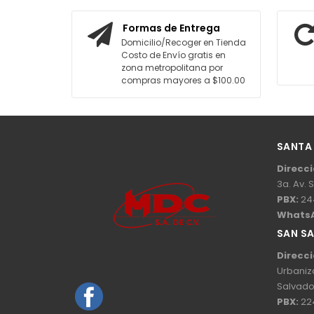
 CARRITO
AGREGAR AL CARRITO
Formas de Entrega
Domicilio/Recoger en Tienda
Costo de Envío gratis en
zona metropolitana por
compras mayores a $100.00
SANTA
Direcci
3a. Av. 
PBX:
24
Whats
SAN S
Direcci
Urbaniz
Salvado
PBX:
22