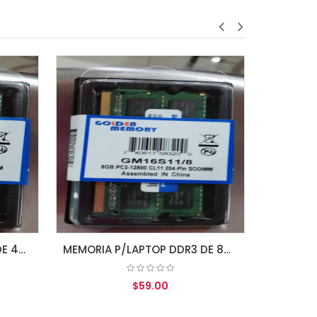
MEMORIA DDR4 DE 16GB 2400MHZ PC4-19200 CL17 (GM24N17S8/16) 288-PIN GOLDEN MEMORY
$161.00
AGREGAR AL CARRITO
MEMORIA P/LAPTOP DDR3 DE 8GB 1600MHZ PC3-12800 CL11 (GM16S11/8) 204-PIN GOLDEN MEMORY 1.5V