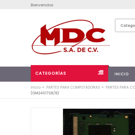
Bienvenidos
CATEGORÍAS
INICIO
»
»
Inicio
PARTES PARA COMPUTADORAS
PARTES PARA C
(GM24S17S8/8)