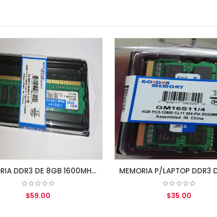
MEMORIA P/LAPTOP DDR3 DE 4GB 1600MHZ PC3- 12800 CL11 (GM16S11/4) 204-PIN GOLDEN MEMORY 1.5V
$35.00
$59.00