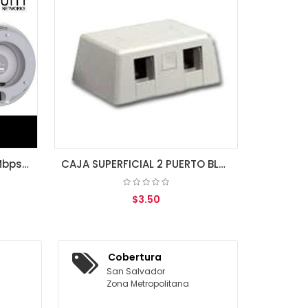
$25.
AGREGAR A
CAJA SUPERFICIAL 2 PUERTO BLANCA LINKBASIC
$3.50
AGREGAR AL CARRITO
Cobertura
San Salvador
Zona Metropolitana