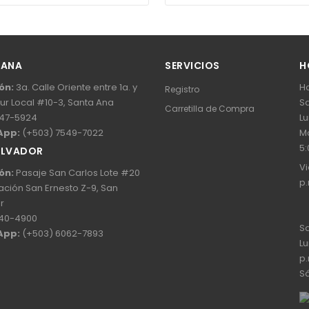
 ANA
SERVICIOS
H
ón:
3a. Calle Oriente entre 1a. y
Ho
Registro
Sur Local #10-3, Santa Ana
Sa
Carretilla de Compra
47-5924
Lu
App:
(+503) 7549-7022
Ma
5:
ALVADOR
Vi
ón:
Pasaje San Carlos Lote #20
p.
ación San Ernesto Z-9, San
r
40-4900
Sa
App:
(+503) 6062-7893
Lu
p.
Sá