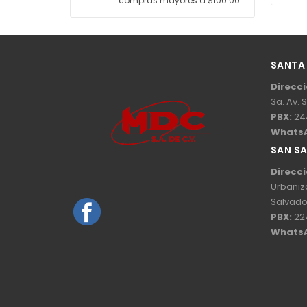
compras mayores a $100.00
SANTA
Direcci
3a. Av. 
PBX:
24
Whats
SAN S
Direcci
Urbaniz
Salvado
PBX:
22
Whats