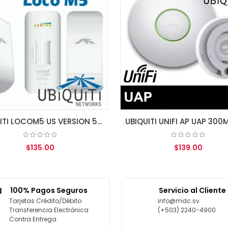
UBIQUITI LOCOM5 US VERSION 5GHz INDOOR OUTDOOR CPE 150+Mbps 10+km 13dBi (access point)
UBIQUITI UNIFI AP UAP 300Mbps Wireless ACCESS POINT BRIDGE 11b/g/n ENTERPRISE Wi-Fi
135.00
$139.00
R AL CARRITO
AGREGAR AL CARRITO
100% Pagos Seguros
Servicio al Cliente
Tarjetas Crédito/Débito
info@mdc.sv
Transferencia Electrónica
(+503) 2240-4900
Contra Entrega