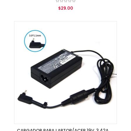
$29.00
AGREGAR AL CARRITO
CARGADOR PARA LAPTOP/ACER 19V. 3.42A 65W 3.0*1.0MM(32)